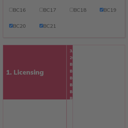
BC16
BC17
BC18
BC19
BC20
BC21
3.7
2018
BC13
1. Licensing
BC14
BC15
BC19
BC20
BC21