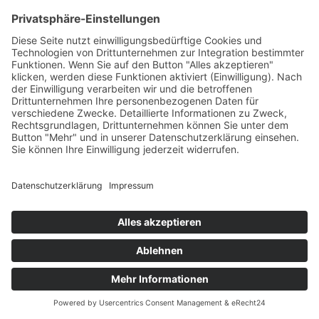
3.7
2018
BC13
BC14
2. Architecture
BC15
BC19
BC20
BC21
Three-Tier Architecture