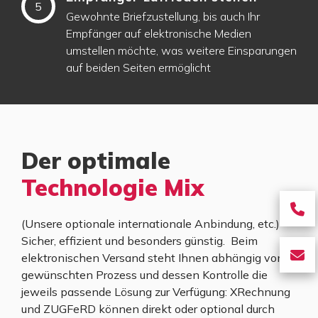
5
Gewohnte Briefzustellung, bis auch Ihr
Empfänger auf elektronische Medien
umstellen möchte, was weitere Einsparungen
auf beiden Seiten ermöglicht
Der optimale
Technologie Mix
fa
(Unsere optionale internationale Anbindung, etc.)
fa
Sicher, effizient und besonders günstig. Beim
p
fa
elektronischen Versand steht Ihnen abhängig vom
gewünschten Prozess und dessen Kontrolle die
fa
jeweils passende Lösung zur Verfügung: XRechnung
e
und ZUGFeRD können direkt oder optional durch