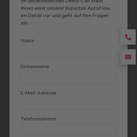
Im unverbindlichen Demo-Call stellt
Ihnen einer unserer Experten AutoFlow
im Detail vor und geht auf Ihre Fragen
ein.
fa
Name
fa
p
fa
fa
Firmenname
e
E-Mail-Adresse
Telefonnummer