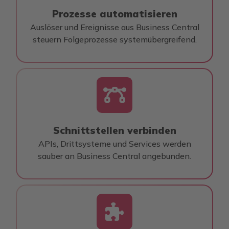
Prozesse automatisieren
Auslöser und Ereignisse aus Business Central
steuern Folgeprozesse systemübergreifend.
fas
fa-
bezier-
curve
Schnittstellen verbinden
APIs, Drittsysteme und Services werden
sauber an Business Central angebunden.
fas
fa-
puzzle-