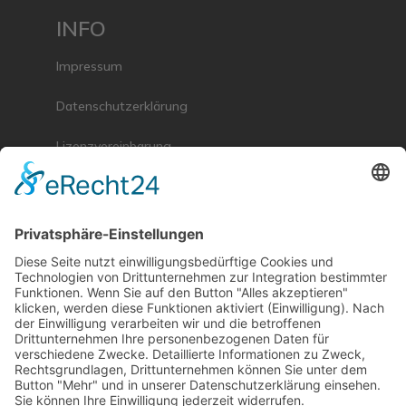
INFO
Impressum
Datenschutzerklärung
Lizenzvereinbarung
mse Gruppe (extern)
Sitemap
KONTAKT
mse Software GmbH
Rheinpromenade 13
40789 Monheim am Rhein
Tel: +49 2173 - 99300-0