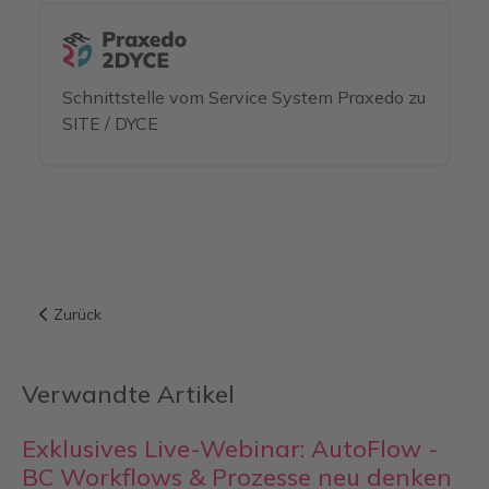
Schnittstelle vom Service System Praxedo zu
SITE / DYCE
Vorheriger Beitrag: Exklusives Live-Webinar: AutoFlow - BC 
Zurück
Verwandte Artikel
Exklusives Live-Webinar: AutoFlow -
BC Workflows & Prozesse neu denken