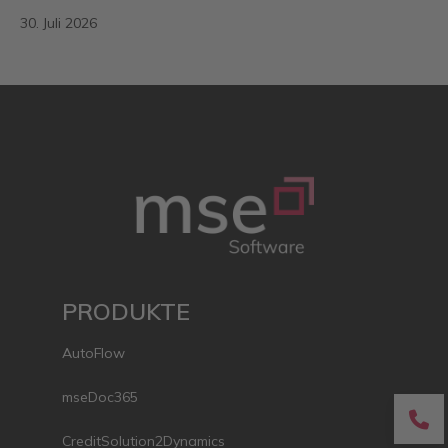
30. Juli 2026
PRODUKTE
AutoFlow
mseDoc365
fa
CreditSolution2Dynamics