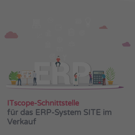
I
T
s
c
o
p
e
-
S
c
h
n
i
t
t
s
t
e
l
l
e
für das ERP-System SITE im
Verkauf