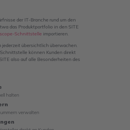
ürfnisse der IT-Branche rund um den
twa das Produktportfolio in den SITE
Tscope-Schnittstelle
importieren.
 jederzeit übersichtlich überwachen.
B-Schnittstelle können Kunden direkt
ITE also auf alle Besonderheiten des
e
ell halten
ern
nnummern verwalten
ungen
ersteller direkt an Kunden