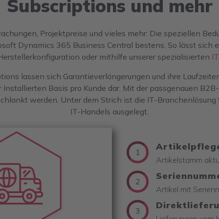
Subscriptions und mehr
achungen, Projektpreise und vieles mehr: Die speziellen Bed
osoft Dynamics 365 Business Central bestens. So lässt sich e
erstellerkonfiguration oder mithilfe unserer spezialisierten
I
ons lassen sich Garantieverlängerungen und ihre Laufzeiten
er Installierten Basis pro Kunde dar. Mit der passgenauen B2
hlankt werden. Unter dem Strich ist die IT-Branchenlösung S
IT-Handels ausgelegt.
Artikelpfleg
1
Artikelstamm aktu
Seriennumm
2
Artikel mit Serie
Direktliefer
3
Lieferungen vom H