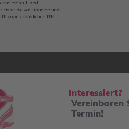
i aus erster Hand.
eistet die vollständige und
m ITscope erhältlichen ITK-
I
n
t
e
r
e
s
s
i
e
r
t
?
Vereinbaren 
Termin!